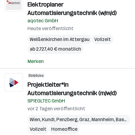
Elektroplaner
Automatisierungstechnik (w/m/d)
aqotec GmbH
Heute veröffentlicht
Weißenkirchen im Attergau
Vollzeit
ab 2.727,40 € monatlich
Merken
Einblicke
Projektleiter*in
Automatisierungstechnik (m/w/d)
SPIEGLTEC GmbH
vor 2 Tagen veröffentlicht
Wien
,
Kundl
,
Penzberg
,
Graz
,
Mannheim
,
Basel
,
W
Vollzeit
Homeoffice