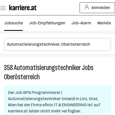
Zum
Anmelden
Seiteninhalt
springen
Jobsuche
Job-Empfehlungen
Job-Alarm
Merkliste
358
Automatisierungstechniker
Jobs
3
A
Oberösterreich
J
in
O
Der Job
SPS Programmierer /
Automatisierungstechniker (m/w/d)
in
Linz, Graz,
Wien
bei der Firma
efinio IT & ENGINEERING
ist auf
karriere.at leider nicht mehr verfügbar.