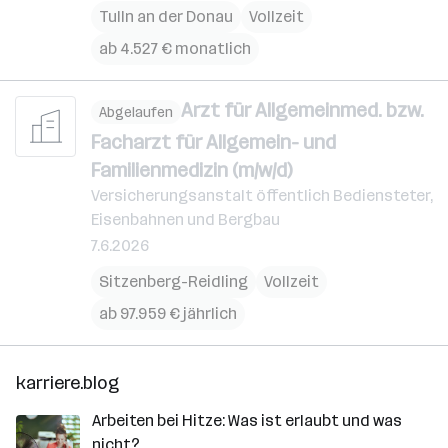
Tulln an der Donau
Vollzeit
ab 4.527 € monatlich
Arzt für Allgemeinmed. bzw.
Abgelaufen
Facharzt für Allgemein- und
Familienmedizin (m/w/d)
Versicherungsanstalt öffentlich Bediensteter,
Eisenbahnen und Bergbau
7.6.2026
Sitzenberg-Reidling
Vollzeit
ab 97.959 € jährlich
karriere.blog
Arbeiten bei Hitze: Was ist erlaubt und was
nicht?