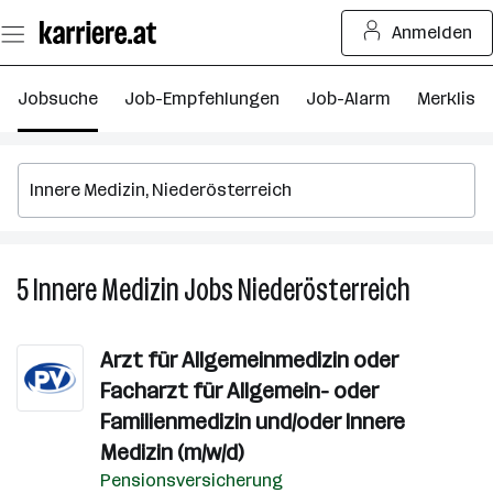
Zum
Anmelden
Seiteninhalt
springen
Jobsuche
Job-Empfehlungen
Job-Alarm
Merkliste
5
Innere Medizin
Jobs
Niederösterreich
5
Innere
Medizin
Arzt für Allgemeinmedizin oder
Jobs
Facharzt für Allgemein- oder
in
Niederöst
Familienmedizin und/oder Innere
Medizin (m/w/d)
Pensionsversicherung