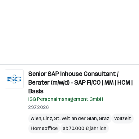
Senior SAP Inhouse Consultant /
Berater (m/w/d) - SAP FI/CO | MM | HCM |
Basis
ISG Personalmanagement GmbH
29.7.2026
Wien
,
Linz
,
St. Veit an der Glan
,
Graz
Vollzeit
Homeoffice
ab 70.000 € jährlich