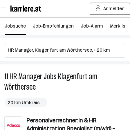
Zum
Anmelden
Seiteninhalt
springen
Jobsuche
Job-Empfehlungen
Job-Alarm
Merkliste
11
HR Manager
Jobs
Klagenfurt am
11
H
Wörthersee
M
J
in
20 km Umkreis
K
a
Personalverrechner:in & HR
W
Administration Specialist (m/w/d) –