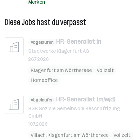
Merken
Diese Jobs hast du verpasst
HR-Generalist:in
Abgelaufen
Stadtwerke Klagenfurt AG
26.7.2026
Klagenfurt am Wörthersee
Vollzeit
Homeoffice
HR-Generalist (m/w/d)
Abgelaufen
SGB Soziale Gemeinwohl Beschäftigung
GmbH
10.7.2026
Villach
,
Klagenfurt am Wörthersee
Vollzeit