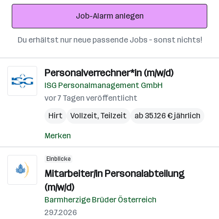
Adresse
Job-Alarm anlegen
Du erhältst nur neue passende Jobs – sonst nichts!
Personalverrechner*in (m/w/d)
ISG Personalmanagement GmbH
vor 7 Tagen veröffentlicht
Hirt
Vollzeit, Teilzeit
ab 35.126 € jährlich
Merken
Einblicke
Mitarbeiter/in Personalabteilung
(m/w/d)
Barmherzige Brüder Österreich
29.7.2026