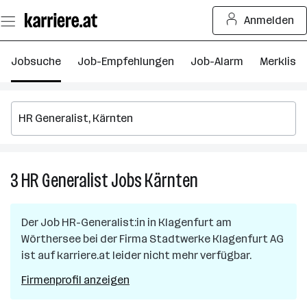
Zum
Anmelden
Seiteninhalt
springen
Jobsuche
Job-Empfehlungen
Job-Alarm
Merkliste
3
HR Generalist
Jobs
Kärnten
3
HR
Generalist
Der Job
HR-Generalist:in
in
Klagenfurt am
Jobs
Wörthersee
bei der Firma
Stadtwerke Klagenfurt AG
in
ist auf karriere.at leider nicht mehr verfügbar.
Kärnten
Firmenprofil anzeigen