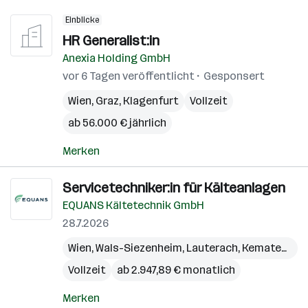
Einblicke
HR Generalist:in
Anexia Holding GmbH
vor 6 Tagen veröffentlicht
Gesponsert
Wien
,
Graz
,
Klagenfurt
Vollzeit
ab 56.000 € jährlich
Merken
Servicetechniker:in für Kälteanlagen
EQUANS Kältetechnik GmbH
28.7.2026
Wien
,
Wals-Siezenheim
,
Lauterach
,
Kematen an der Krems
Vollzeit
ab 2.947,89 € monatlich
Merken