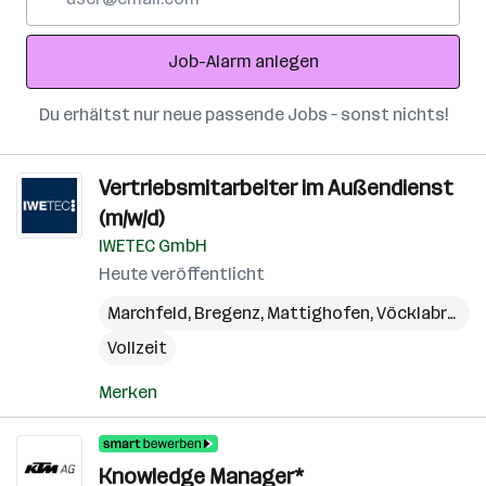
Mail-
Adresse
Job-Alarm anlegen
Du erhältst nur neue passende Jobs – sonst nichts!
Vertriebsmitarbeiter im Außendienst
(m/w/d)
IWETEC GmbH
Heute veröffentlicht
Marchfeld
,
Bregenz
,
Mattighofen
,
Vöcklabruck
,
Vollzeit
Merken
Knowledge Manager*