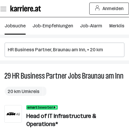
Zum
Anmelden
Seiteninhalt
springen
Jobsuche
Job-Empfehlungen
Job-Alarm
Merkliste
29
HR Business Partner
Jobs
Braunau am Inn
29
H
Bu
20 km Umkreis
Pa
Jo
in
Head of IT Infrastructure &
Br
a
Operations*