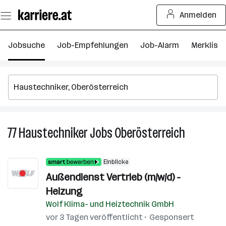
Zum
Anmelden
Seiteninhalt
springen
Jobsuche
Job-Empfehlungen
Job-Alarm
Merkliste
77
Haustechniker
Jobs
Oberösterreich
77
Haustechn
Jobs
Einblicke
in
Außendienst Vertrieb (m/w/d) -
Oberösterr
Heizung
Wolf Klima- und Heiztechnik GmbH
vor 3 Tagen veröffentlicht
Gesponsert