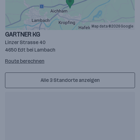
Map data ©2026 Google
GARTNER KG
Linzer Strasse 40
4650 Edt bei Lambach
Route
Route berechnen
auf
google
Alle 3 Standorte anzeigen
maps
berechnen