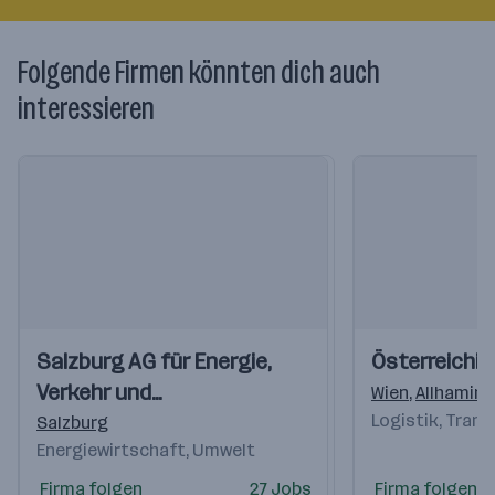
Folgende Firmen könnten dich auch
interessieren
Einblicke
Einblicke
Einblicke
Einblicke
Salzburg AG für Energie,
Österreichi
Videos
Videos
Verkehr und
Wien
,
Allhaming
Telekommunikation
Logistik, Tran
Salzburg
Energiewirtschaft, Umwelt
Firma folgen
27 Jobs
Firma folgen