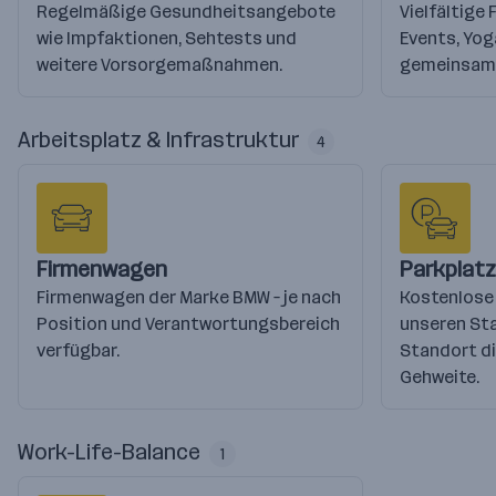
Regelmäßige Gesundheitsangebote
Vielfältige
wie Impfaktionen, Sehtests und
Events, Yog
weitere Vorsorgemaßnahmen.
gemeinsame
Arbeitsplatz & Infrastruktur
4
Firmenwagen
Parkplatz
Firmenwagen der Marke BMW – je nach
Kostenlose
Position und Verantwortungsbereich
unseren Sta
verfügbar.
Standort di
Gehweite.
Work-Life-Balance
1