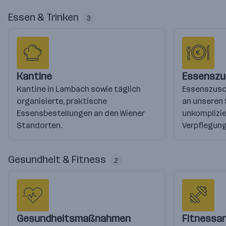
Essen & Trinken
3
Kantine
Essenszu
Kantine in Lambach sowie täglich
Essenszusch
organisierte, praktische
an unseren 
Essensbestellungen an den Wiener
unkomplizie
Standorten.
Verpflegung
Gesundheit & Fitness
2
Gesundheitsmaßnahmen
Fitnessa