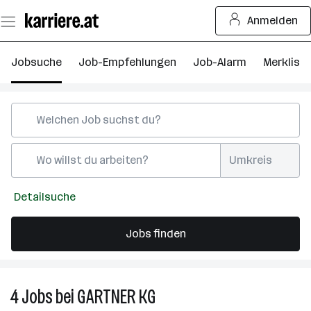
Zum
Anmelden
Seiteninhalt
springen
Jobsuche
Job-Empfehlungen
Job-Alarm
Merkliste
Umkreis
Detailsuche
Jobs finden
4
Jobs
bei
GARTNER KG
4
Jobs