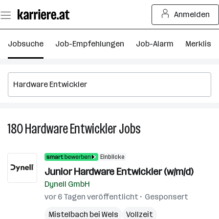
Zum
Anmelden
Seiteninhalt
springen
Jobsuche
Job-Empfehlungen
Job-Alarm
Merkliste
180
Hardware Entwickler
Jobs
180
Hardware
Entwickler
Einblicke
Jobs
Junior Hardware Entwickler (w/m/d)
Dynell GmbH
vor 6 Tagen veröffentlicht
Gesponsert
Mistelbach bei Wels
Vollzeit