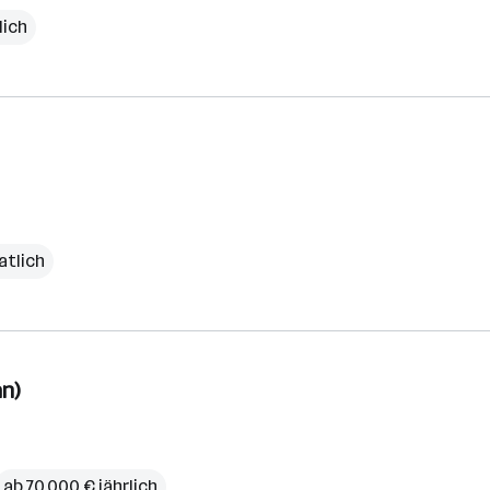
lich
atlich
n)
ab 70.000 € jährlich