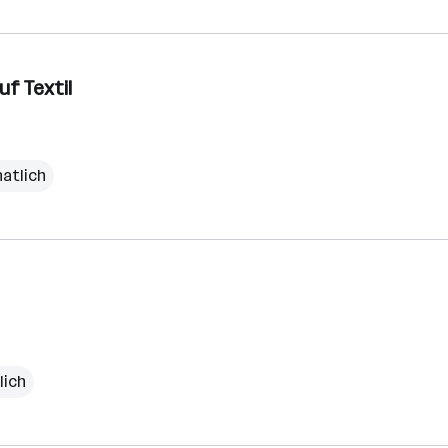
f Textil
natlich
lich