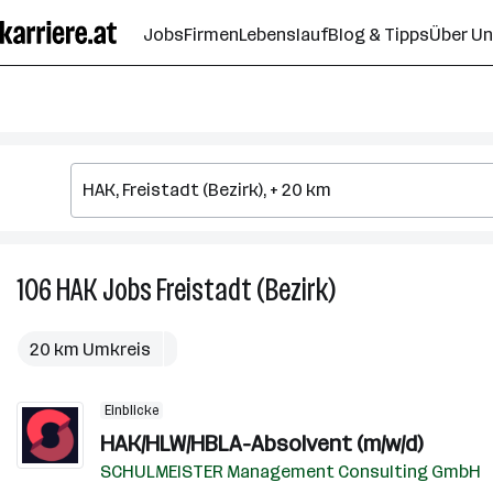
Zum
Jobs
Firmen
Lebenslauf
Blog & Tipps
Über U
Seiteninhalt
springen
106
HAK
Jobs
Freistadt (Bezirk)
106
HAK
Jobs
20 km Umkreis
in
Freistadt
Einblicke
(Bezirk)
HAK/HLW/HBLA-Absolvent (m/w/d)
SCHULMEISTER Management Consulting GmbH