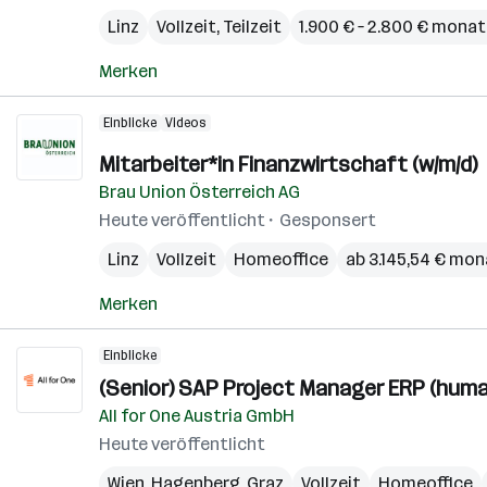
Linz
Vollzeit, Teilzeit
1.900 € – 2.800 € monat
Merken
Einblicke
Videos
Mitarbeiter*in Finanzwirtschaft (w/m/d)
Brau Union Österreich AG
Heute veröffentlicht
Gesponsert
Linz
Vollzeit
Homeoffice
ab 3.145,54 € mon
Merken
Einblicke
(Senior) SAP Project Manager ERP (huma
All for One Austria GmbH
Heute veröffentlicht
Wien
,
Hagenberg
,
Graz
Vollzeit
Homeoffice