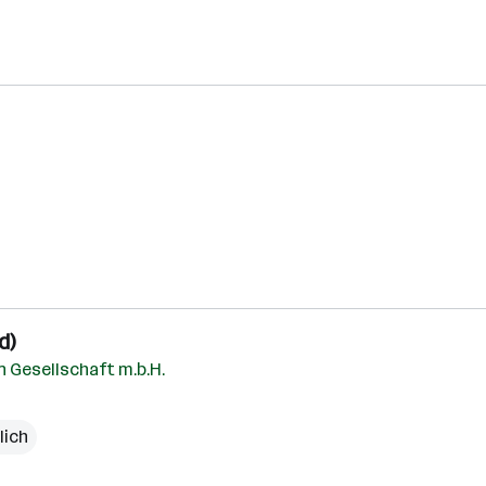
d)
 Gesellschaft m.b.H.
lich