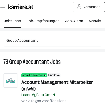
Zum
Anmelden
Seiteninhalt
springen
Jobsuche
Job-Empfehlungen
Job-Alarm
Merkliste
76
Group Accountant
Jobs
76
Group
Accountant
Einblicke
Jobs
Account Management Mitarbeiter
(m/w/d)
LeaseMyBike GmbH
vor 2 Tagen veröffentlicht