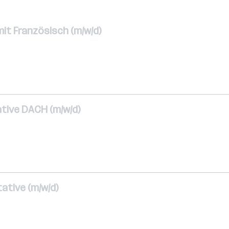
it Französisch (m/w/d)
tive DACH (m/w/d)
ative (m/w/d)