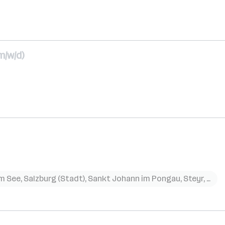
m/w/d)
am See
,
Salzburg (Stadt)
,
Sankt Johann im Pongau
,
Steyr
,
Voit