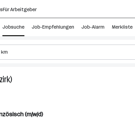
ns
Für Arbeitgeber
Jobsuche
Job-Empfehlungen
Job-Alarm
Merkliste
zirk)
1
Französisch
Job
in
Sankt
nzösisch (m/w/d)
Johann
im
Pongau