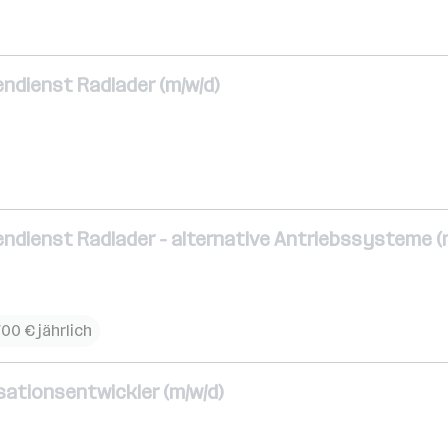
ndienst Radlader (m/w/d)
ndienst Radlader - alternative Antriebssysteme (
700 € jährlich
ationsentwickler (m/w/d)