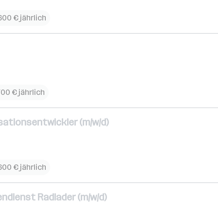
600 € jährlich
700 € jährlich
ationsentwickler (m/w/d)
600 € jährlich
ndienst Radlader (m/w/d)