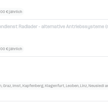
700 € jährlich
ndienst Radlader - alternative Antriebssysteme (
700 € jährlich
n
,
Graz
,
Imst
,
Kapfenberg
,
Klagenfurt
,
Leoben
,
Linz
,
Neusiedl 