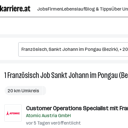
Zum
Jobs
Firmen
Lebenslauf
Blog & Tipps
Über U
Seiteninhalt
springen
1
Französisch
Job
Sankt Johann im Pongau (Be
20 km Umkreis
Customer Operations Specialist mit Fra
Atomic Austria GmbH
vor 5 Tagen veröffentlicht