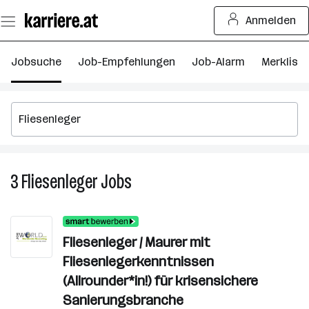
Zum
Anmelden
Seiteninhalt
springen
Jobsuche
Job-Empfehlungen
Job-Alarm
Merkliste
3
Fliesenleger
Jobs
3
Fliesenleger
Jobs
Fliesenleger / Maurer mit
Fliesenlegerkenntnissen
(Allrounder*in!) für krisensichere
Sanierungsbranche