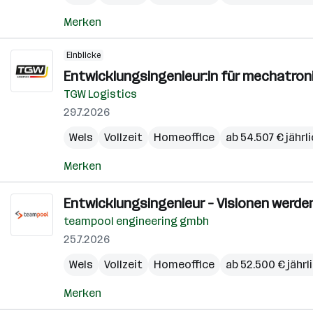
Merken
Einblicke
Entwicklungsingenieur:in für mechatro
TGW Logistics
29.7.2026
Wels
Vollzeit
Homeoffice
ab 54.507 € jährl
Merken
Entwicklungsingenieur – Visionen werden 
teampool engineering gmbh
25.7.2026
Wels
Vollzeit
Homeoffice
ab 52.500 € jährl
Merken