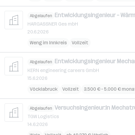
Entwicklungsingenieur – Wärm
Abgelaufen
HARGASSNER Ges mbH
20.6.2026
Weng im Innkreis
Vollzeit
Entwicklungsingenieur Mechan
Abgelaufen
KERN engineering careers GmbH
15.6.2026
Vöcklabruck
Vollzeit
3.500 € – 5.000 € mona
Versuchsingenieur:in Mechatro
Abgelaufen
TGW Logistics
14.6.2026