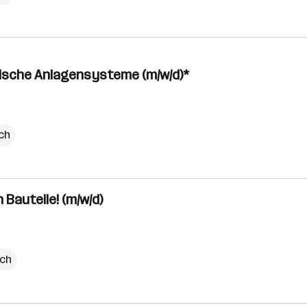
nische Anlagensysteme (m/w/d)*
ich
Bauteile! (m/w/d)
ich