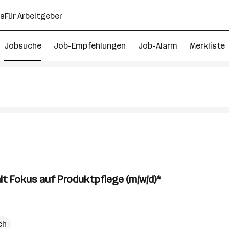
ns
Für Arbeitgeber
Jobsuche
Job-Empfehlungen
Job-Alarm
Merkliste
ntwicklungsingenieur
obs
it Fokus auf Produktpflege (m/w/d)*
berösterreich
ch