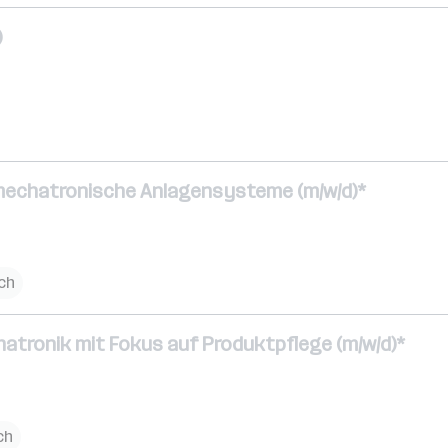
)
 mechatronische Anlagensysteme (m/w/d)*
ich
atronik mit Fokus auf Produktpflege (m/w/d)*
ch