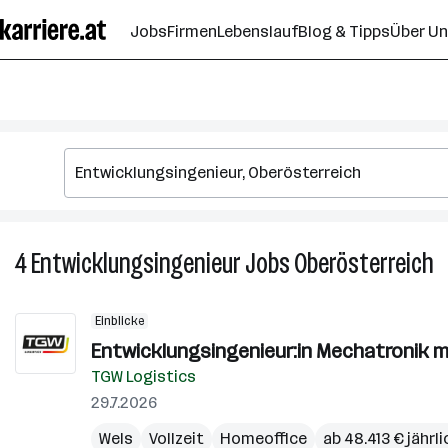
Zum
Jobs
Firmen
Lebenslauf
Blog & Tipps
Über U
Seiteninhalt
springen
4
Entwicklungsingenieur
Jobs
Oberösterreich
4
E
J
Einblicke
in
Entwicklungsingenieur:in Mechatronik m
O
TGW Logistics
29.7.2026
Wels
Vollzeit
Homeoffice
ab 48.413 € jährli