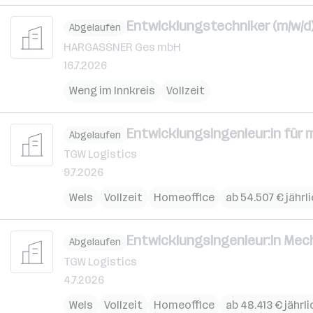
Entwicklungstechniker (m/w/d
Abgelaufen
HARGASSNER Ges mbH
16.7.2026
Weng im Innkreis
Vollzeit
Entwicklungsingenieur:in für
Abgelaufen
TGW Logistics
9.7.2026
Wels
Vollzeit
Homeoffice
ab 54.507 € jährl
Entwicklungsingenieur:in Mech
Abgelaufen
TGW Logistics
4.7.2026
Wels
Vollzeit
Homeoffice
ab 48.413 € jährli