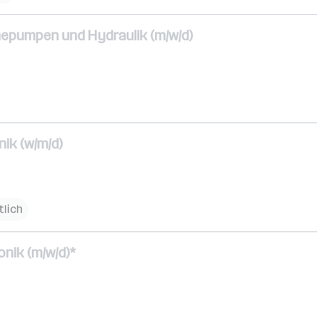
epumpen und Hydraulik (m/w/d)
ik (w/m/d)
tlich
nik (m/w/d)*