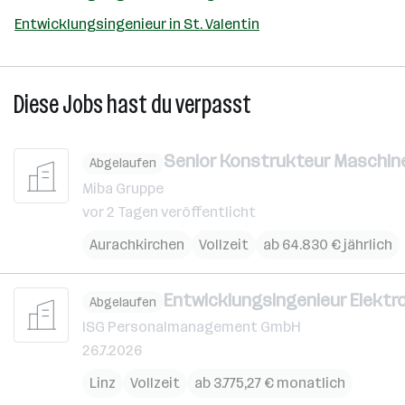
Entwicklungsingenieur in St. Valentin
Diese Jobs hast du verpasst
Senior Konstrukteur Maschine
Abgelaufen
Miba Gruppe
vor 2 Tagen veröffentlicht
Aurachkirchen
Vollzeit
ab 64.830 € jährlich
Entwicklungsingenieur Elektr
Abgelaufen
ISG Personalmanagement GmbH
26.7.2026
Linz
Vollzeit
ab 3.775,27 € monatlich