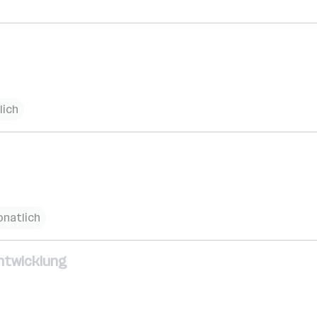
lich
onatlich
Entwicklung