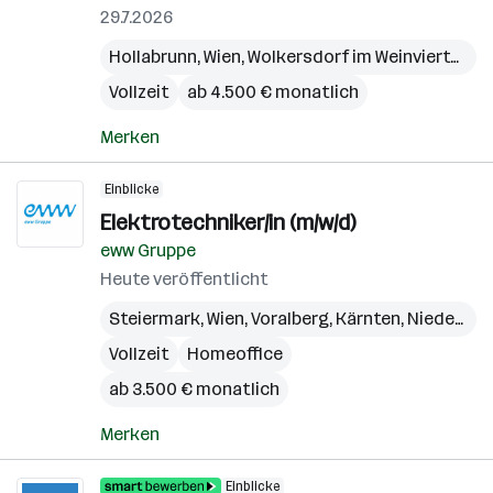
29.7.2026
Hollabrunn
,
Wien
,
Wolkersdorf im Weinviertel
,
Bö
Vollzeit
ab 4.500 € monatlich
Merken
Einblicke
Elektrotechniker/in (m/w/d)
eww Gruppe
Heute veröffentlicht
Steiermark
,
Wien
,
Voralberg
,
Kärnten
,
Niederösterreich
Vollzeit
Homeoffice
ab 3.500 € monatlich
Merken
Einblicke