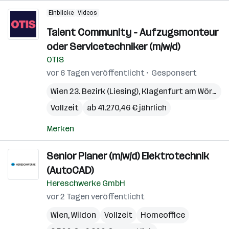
Einblicke
Videos
Talent Community - Aufzugsmonteur
oder Servicetechniker (m/w/d)
OTIS
vor 6 Tagen veröffentlicht
Gesponsert
Wien 23. Bezirk (Liesing)
,
Klagenfurt am Wörthersee
Vollzeit
ab 41.270,46 € jährlich
Merken
Senior Planer (m/w/d) Elektro­technik
(AutoCAD)
Hereschwerke GmbH
vor 2 Tagen veröffentlicht
Wien
,
Wildon
Vollzeit
Homeoffice