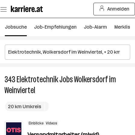
Zum
Anmelden
Seiteninhalt
springen
Jobsuche
Job-Empfehlungen
Job-Alarm
Merkliste
343
Elektrotechnik
Jobs
Wolkersdorf im
3
El
Weinviertel
J
in
W
20 km Umkreis
i
We
Einblicke
Videos
Versandmitarbeiter (m/w/d)