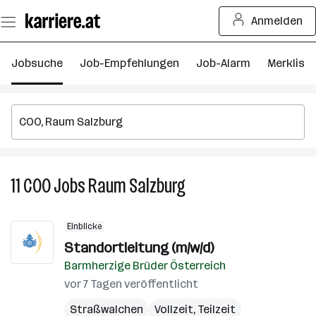
Zum
Anmelden
Seiteninhalt
springen
Jobsuche
Job-Empfehlungen
Job-Alarm
Merkliste
11
COO
Jobs
Raum Salzburg
11
COO
Jobs
Einblicke
in
Standortleitung (m/w/d)
Raum
Barmherzige Brüder Österreich
Salzburg
vor 7 Tagen veröffentlicht
Straßwalchen
Vollzeit, Teilzeit