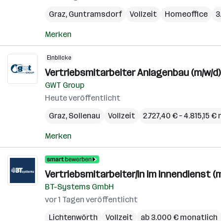
Graz
,
Guntramsdorf
Vollzeit
Homeoffice
3
Merken
Einblicke
Vertriebsmitarbeiter Anlagenbau (m/w/d)
GWT Group
Heute veröffentlicht
Graz
,
Sollenau
Vollzeit
2.727,40 € – 4.815,15 
Merken
Vertriebsmitarbeiter/in im Innendienst (m
BT-Systems GmbH
vor 1 Tagen veröffentlicht
Lichtenwörth
Vollzeit
ab 3.000 € monatlich