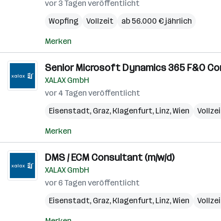
vor 3 Tagen veröffentlicht
Wopfing
Vollzeit
ab 56.000 € jährlich
Merken
Senior Microsoft Dynamics 365 F&O Con
XALAX GmbH
vor 4 Tagen veröffentlicht
Eisenstadt
,
Graz
,
Klagenfurt
,
Linz
,
Wien
Vollze
Merken
DMS / ECM Consultant (m/w/d)
XALAX GmbH
vor 6 Tagen veröffentlicht
Eisenstadt
,
Graz
,
Klagenfurt
,
Linz
,
Wien
Vollze
Merken