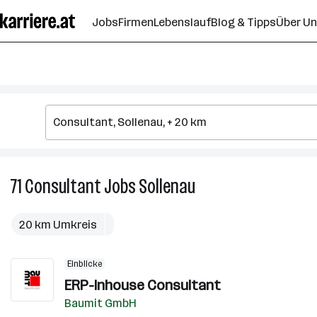
Zum
Jobs
Firmen
Lebenslauf
Blog & Tipps
Über U
Seiteninhalt
springen
71
Consultant
Jobs
Sollenau
71
Consultant
Jobs
20 km Umkreis
in
Sollenau
Einblicke
ERP-Inhouse Consultant
Baumit GmbH