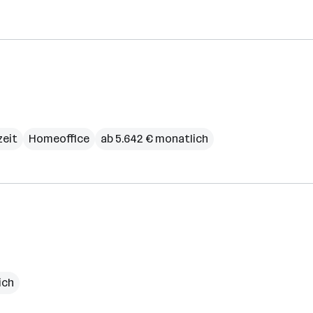
zeit
Homeoffice
ab 5.642 € monatlich
ich