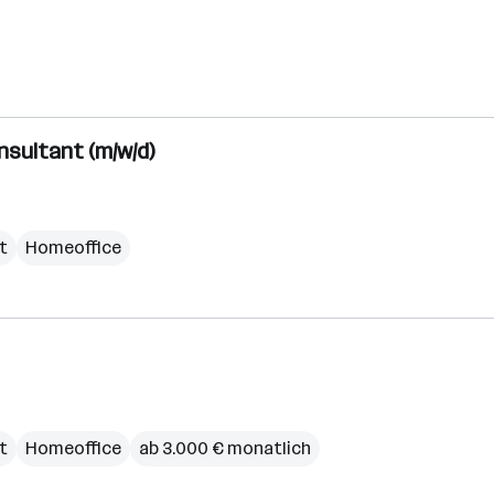
sultant (m/w/d)
it
Homeoffice
it
Homeoffice
ab 3.000 € monatlich