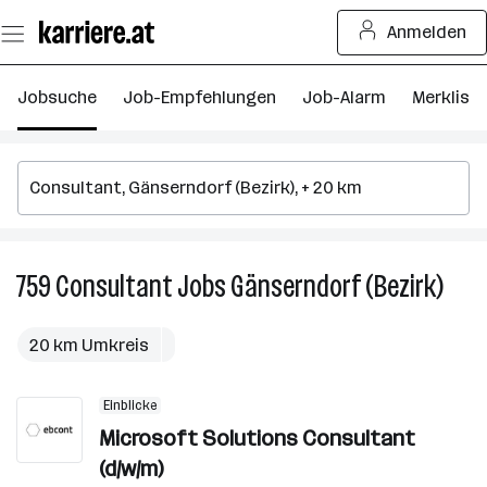
Zum
Anmelden
Seiteninhalt
springen
Jobsuche
Job-Empfehlungen
Job-Alarm
Merkliste
759
Consultant
Jobs
Gänserndorf (Bezirk)
759
Cons
Jobs
20 km Umkreis
in
Gäns
Einblicke
(Bezi
Microsoft Solutions Consultant
(d/w/m)