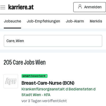
Zum
Anmelden
Seiteninhalt
springen
Jobsuche
Job-Empfehlungen
Job-Alarm
Merkliste
205
Care
Jobs
Wien
205
Care
Jobs
in
Breast-Care-Nurse (BCN)
Wien
Krankenfürsorgeanstalt d Bediensteten d
Stadt Wien - KFA
vor 3 Tagen veröffentlicht