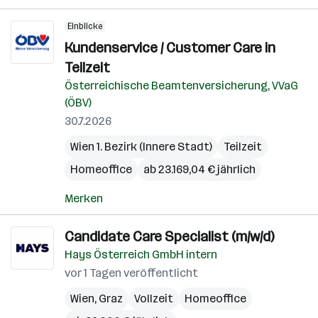
Einblicke
Kundenservice / Customer Care in
Teilzeit
Österreichische Beamtenversicherung, VVaG
(ÖBV)
30.7.2026
Wien 1. Bezirk (Innere Stadt)
Teilzeit
Homeoffice
ab 23.169,04 € jährlich
Merken
Candidate Care Specialist (m/w/d)
Hays Österreich GmbH intern
vor 1 Tagen veröffentlicht
Wien
,
Graz
Vollzeit
Homeoffice