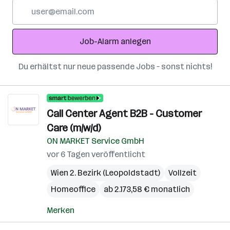
E-
Mail-
Adresse
Job-Alarm anlegen
Du erhältst nur neue passende Jobs – sonst nichts!
Call Center Agent B2B - Customer
Care (m/w/d)
ON MARKET Service GmbH
vor 6 Tagen veröffentlicht
Wien 2. Bezirk (Leopoldstadt)
Vollzeit
Homeoffice
ab 2.173,58 € monatlich
Merken