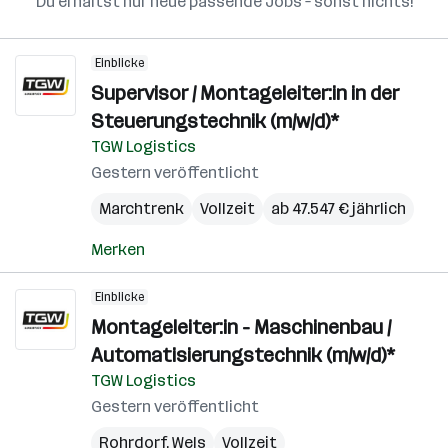
Du erhältst nur neue passende Jobs – sonst nichts!
Einblicke
Supervisor / Montageleiter:in in der
Steuerungstechnik (m/w/d)*
TGW Logistics
Gestern veröffentlicht
Marchtrenk
Vollzeit
ab 47.547 € jährlich
Merken
Einblicke
Montageleiter:in - Maschinenbau /
Automatisierungstechnik (m/w/d)*
TGW Logistics
Gestern veröffentlicht
Rohrdorf
,
Wels
Vollzeit