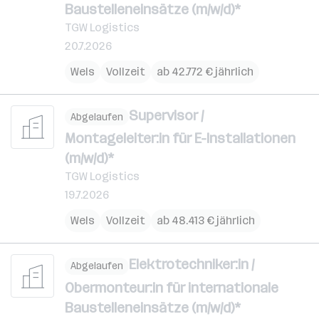
Baustelleneinsätze (m/w/d)*
TGW Logistics
20.7.2026
Wels
Vollzeit
ab 42.772 € jährlich
Supervisor /
Abgelaufen
Montageleiter:in für E-Installationen
(m/w/d)*
TGW Logistics
19.7.2026
Wels
Vollzeit
ab 48.413 € jährlich
Elektrotechniker:in /
Abgelaufen
Obermonteur:in für internationale
Baustelleneinsätze (m/w/d)*