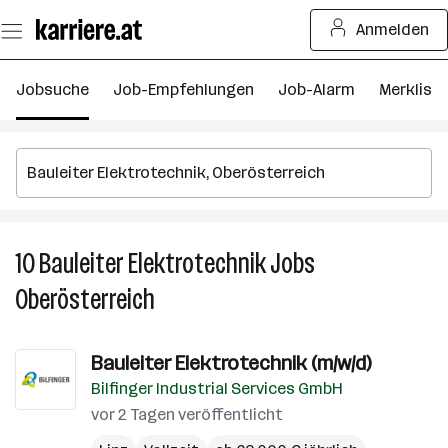
Zum
Anmelden
Seiteninhalt
springen
Jobsuche
Job-Empfehlungen
Job-Alarm
Merkliste
10
Bauleiter Elektrotechnik
Jobs
10
Ba
Oberösterreich
El
J
in
Bauleiter Elektrotechnik (m/w/d)
O
Bilfinger Industrial Services GmbH
vor 2 Tagen veröffentlicht