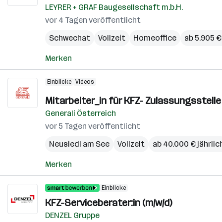
LEYRER + GRAF Baugesellschaft m.b.H.
vor 4 Tagen veröffentlicht
Schwechat
Vollzeit
Homeoffice
ab 5.905 
Merken
Einblicke
Videos
Mitarbeiter_in für KFZ- Zulassungsstel
Generali Österreich
vor 5 Tagen veröffentlicht
Neusiedl am See
Vollzeit
ab 40.000 € jährlic
Merken
Einblicke
KFZ-Serviceberater:in (m/w/d)
DENZEL Gruppe