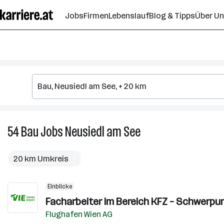
Zum
Jobs
Firmen
Lebenslauf
Blog & Tipps
Über U
Seiteninhalt
springen
54
Bau
Jobs
Neusiedl am See
54
Bau
Jobs
20 km Umkreis
in
Neusiedl
Einblicke
am
Facharbeiter im Bereich KFZ – Schwerpu
See
Flughafen Wien AG