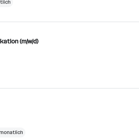
tlich
kation (m/w/d)
 monatlich