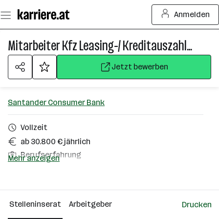
Zum
Anmelden
Seiteninhalt
springen
Mitarbeiter Kfz Leasing-/ Kreditauszahlung (m/w/d)
Jetzt bewerben
Santander Consumer Bank
Vollzeit
ab 30.800 € jährlich
Berufserfahrung
Mehr anzeigen
Homeoffice möglich
Eisenstadt
Stelleninserat
Arbeitgeber
Drucken
Über das Unternehmen