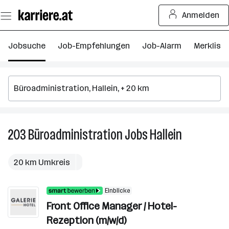
Zum
Anmelden
Seiteninhalt
springen
Jobsuche
Job-Empfehlungen
Job-Alarm
Merkliste
203
Büroadministration
Jobs
Hallein
203
Büroadminis
Jobs
20 km Umkreis
in
Hallein
Einblicke
Front Office Manager / Hotel-
Rezeption (m/w/d)