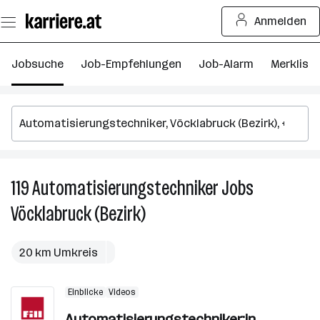
Zum
Anmelden
Seiteninhalt
springen
Jobsuche
Job-Empfehlungen
Job-Alarm
Merkliste
119
Automatisierungstechniker
Jobs
11
A
Vöcklabruck (Bezirk)
J
in
V
20 km Umkreis
(B
Einblicke
Videos
Automatisierungstechniker:in