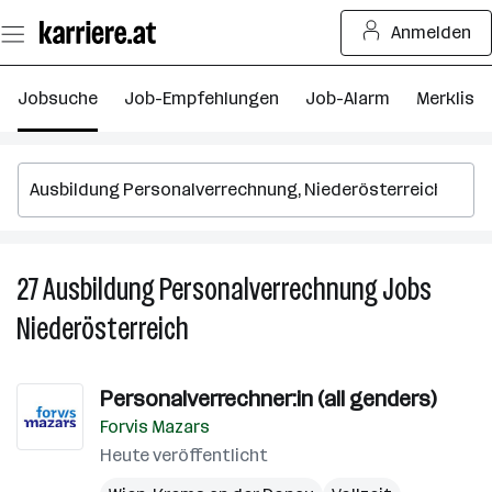
Zum
Anmelden
Seiteninhalt
springen
Jobsuche
Job-Empfehlungen
Job-Alarm
Merkliste
27
Ausbildung Personalverrechnung
Jobs
27
A
Niederösterreich
P
J
in
Personalverrechner:in (all genders)
Ni
Forvis Mazars
Heute veröffentlicht