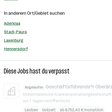
In anderem Ort/Gebiet suchen
Aderklaa
Stadl-Paura
Laxenburg
Hennersdorf
Diese Jobs hast du verpasst
Geschäftsführende*r Oberärz
Abgelaufen
Steiermärkische Krankenanstaltengesellschaft
vor 7 Tagen veröffentlicht
Leoben
Vollzeit
ab 8.752,40 € monatlich