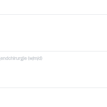
gendchirurgie (w/m/d)