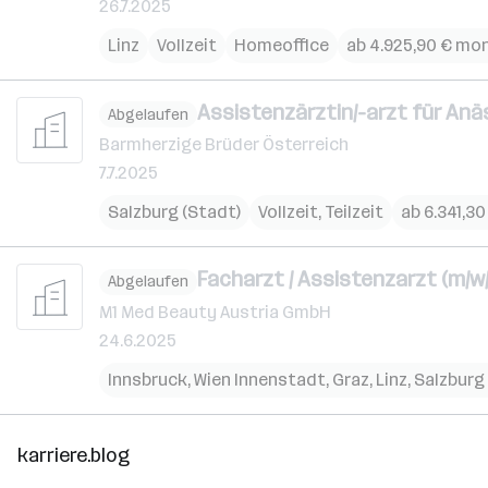
26.7.2025
Linz
Vollzeit
Homeoffice
ab 4.925,90 € mo
Assistenzärztin/-arzt für Anä
Abgelaufen
Barmherzige Brüder Österreich
7.7.2025
Salzburg (Stadt)
Vollzeit, Teilzeit
ab 6.341,3
Facharzt / Assistenzarzt (m/w/
Abgelaufen
M1 Med Beauty Austria GmbH
24.6.2025
Innsbruck
,
Wien Innenstadt
,
Graz
,
Linz
,
Salzburg
karriere.blog