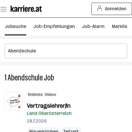
Zum
Anmelden
Seiteninhalt
springen
Jobsuche
Job-Empfehlungen
Job-Alarm
Merkliste
1
Abendschule
Job
1
Abendschule
Job
Einblicke
Videos
Vertragslehrer/in
Land Oberösterreich
28.7.2026
Mauerkirchen
Teilzeit