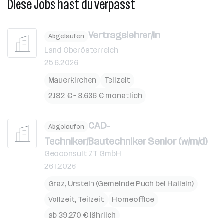
Diese Jobs hast du verpasst
Vertragslehrer/in
Abgelaufen
Land Oberösterreich
25.6.2026
Mauerkirchen
Teilzeit
2.182 € – 3.636 € monatlich
CAD-
Abgelaufen
Techniker/Bautechniker Senior (w/m/d)
Geoconsult ZT GmbH
26.1.2026
Graz
,
Urstein (Gemeinde Puch bei Hallein)
Vollzeit, Teilzeit
Homeoffice
ab 39.270 € jährlich