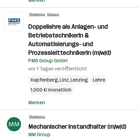
Merken
Einblicke
Videos
Doppellehre als Anlagen- und
BetriebstechnikerIn &
Automatisierungs- und
ProzessleittechnikerIn (m/w/d)
PMS Group GmbH
vor 7 Tagen veröffentlicht
Kapfenberg
,
Linz
,
Lenzing
Lehre
1.000 € monatlich
Merken
Einblicke
Mechanischer Instandhalter (m/w/d)
MM Group