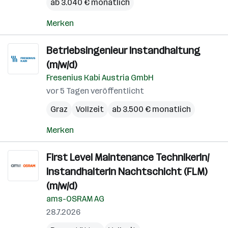
ab 3.040 € monatlich
Merken
Betriebsingenieur Instandhaltung
(m/w/d)
Fresenius Kabi Austria GmbH
vor 5 Tagen veröffentlicht
Graz
Vollzeit
ab 3.500 € monatlich
Merken
First Level Maintenance TechnikerIn/​
InstandhalterIn Nachtschicht (FLM)
(m/w/d)
ams-OSRAM AG
28.7.2026