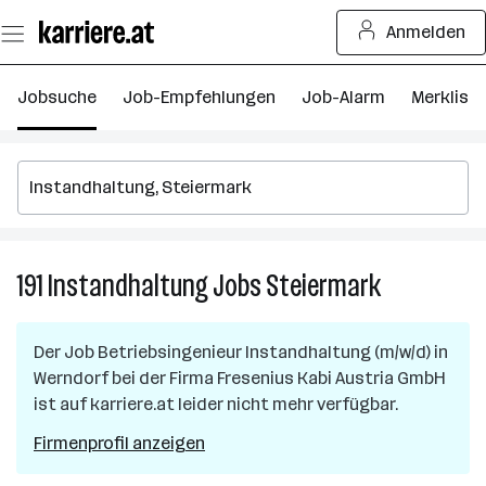
Zum
Anmelden
Seiteninhalt
springen
Jobsuche
Job-Empfehlungen
Job-Alarm
Merkliste
191
Instandhaltung
Jobs
Steiermark
191
Instandhalt
Jobs
Der Job
Betriebsingenieur Instandhaltung (m/w/d)
in
in
Werndorf
bei der Firma
Fresenius Kabi Austria GmbH
Steiermark
ist auf karriere.at leider nicht mehr verfügbar.
Firmenprofil anzeigen