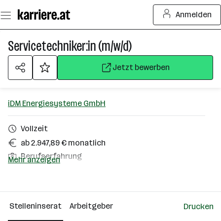
Zum
Anmelden
Seiteninhalt
springen
Servicetechniker:in (m/w/d)
Jetzt bewerben
iDM Energiesysteme GmbH
Vollzeit
ab 2.947,89 € monatlich
Berufserfahrung
Mehr anzeigen
Wien, Niederösterreich
Über das Unternehmen
Stelleninserat
Arbeitgeber
Drucken
501 - 2500 Mitarbeiter*innen