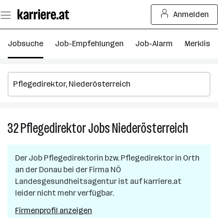
Zum
Anmelden
Seiteninhalt
springen
Jobsuche
Job-Empfehlungen
Job-Alarm
Merkliste
32
Pflegedirektor
Jobs
Niederösterreich
32
Pfleged
Jobs
Der Job
Pflegedirektorin bzw. Pflegedirektor
in
Orth
in
an der Donau
bei der Firma
NÖ
Niederö
Landesgesundheitsagentur
ist auf karriere.at
leider nicht mehr verfügbar.
Firmenprofil anzeigen