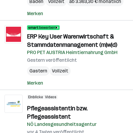
Baden
Vollzeit
ab 3.363,30 € monatlich
Merken
ERP Key User Warenwirtschaft &
Stammdatenmanagement (m|w|d)
PRO PET AUSTRIA Heimtiernahrung GmbH
Gestern veröffentlicht
Gastern
Vollzeit
Merken
Einblicke
Videos
Pflegeassistentin bzw.
Pflegeassistent
NÖ Landesgesundheitsagentur
vor 4 Tagen veröffentlicht