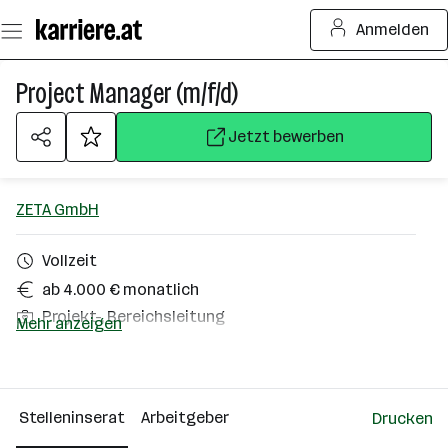
Zum
Anmelden
Seiteninhalt
springen
Project Manager (m/f/d)
Jetzt bewerben
ZETA GmbH
Vollzeit
ab 4.000 € monatlich
Projekt-, Bereichsleitung
Mehr anzeigen
Lieboch, Wien
Über das Unternehmen
Stelleninserat
Arbeitgeber
Drucken
501 - 2500 Mitarbeiter*innen