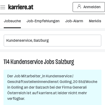
Zum
Anmelden
Seiteninhalt
springen
Jobsuche
Job-Empfehlungen
Job-Alarm
Merkliste
114
Kundenservice
Jobs
Salzburg
114
Kundenservice
Jobs
Der Job
Mitarbeiter_in Kundenservice /
in
Geschäftsstelleninnendienst Golling, 20 Std/Woche
Salzburg
in
Golling an der Salzach
bei der Firma
Generali
Österreich
ist auf karriere.at leider nicht mehr
verfügbar.