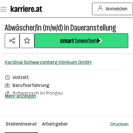
Zum
Anmelden
Seiteninhalt
springen
Abwäscher/in (m/w/d) in Daueranstellung
Kardinal Schwarzenberg Klinikum GmbH
Vollzeit
Berufserfahrung
Schwarzach im Pongau
Mehr anzeigen
Über das Unternehmen
501+ Mitarbeiter*innen
Stelleninserat
Arbeitgeber
Drucken
Schwarzach im Pongau