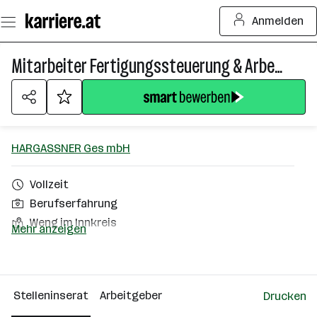
Zum
Anmelden
Seiteninhalt
springen
Mitarbeiter Fertigungssteuerung & Arbeitsvorbereitung (m/w/d)
HARGASSNER Ges mbH
Vollzeit
Berufserfahrung
Weng im Innkreis
Mehr anzeigen
Über das Unternehmen
501+ Mitarbeiter*innen
Stelleninserat
Arbeitgeber
Drucken
Weng im Innkreis