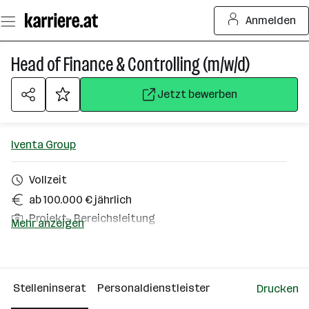
Zum
Anmelden
Seiteninhalt
springen
Head of Finance & Controlling (m/w/d)
Jetzt bewerben
Iventa Group
Vollzeit
ab 100.000 € jährlich
Projekt-, Bereichsleitung
Mehr anzeigen
Graz
Über das Unternehmen
Stelleninserat
Personaldienstleister
Drucken
Wien