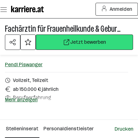
Zum
Anmelden
Seiteninhalt
springen
Fachärztin für Frauenheilkunde & Geburtshilfe und Ästhetik (m/w/d)
Jetzt bewerben
Pendl Piswanger
Vollzeit, Teilzeit
ab 150.000 € jährlich
Berufserfahrung
Mehr anzeigen
Wien
Über das Unternehmen
Stelleninserat
Personaldienstleister
Drucken
Wien