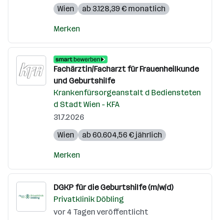
Wien
ab 3.128,39 € monatlich
Merken
Fachärztin/Facharzt für Frauenheilkunde
und Geburtshilfe
Krankenfürsorgeanstalt d Bediensteten
d Stadt Wien - KFA
31.7.2026
Wien
ab 60.604,56 € jährlich
Merken
DGKP für die Geburtshilfe (m/w/d)
Privatklinik Döbling
vor 4 Tagen veröffentlicht