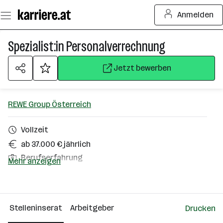
Zum
Anmelden
Seiteninhalt
springen
Spezialist:in Personalverrechnung
Jetzt bewerben
REWE Group Österreich
Vollzeit
ab 37.000 € jährlich
Berufserfahrung
Mehr anzeigen
Homeoffice möglich
Wiener Neudorf
Stelleninserat
Arbeitgeber
Drucken
Über das Unternehmen