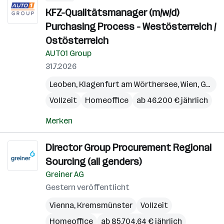
KFZ-Qualitätsmanager (m/w/d)
Purchasing Process - Westösterreich /
Ostösterreich
AUTO1 Group
31.7.2026
Leoben
,
Klagenfurt am Wörthersee
,
Wien
,
Graz
,
Vollzeit
Homeoffice
ab 46.200 € jährlich
Merken
Director Group Procurement Regional
Sourcing (all genders)
Greiner AG
Gestern veröffentlicht
Vienna
,
Kremsmünster
Vollzeit
Homeoffice
ab 85.704,64 € jährlich