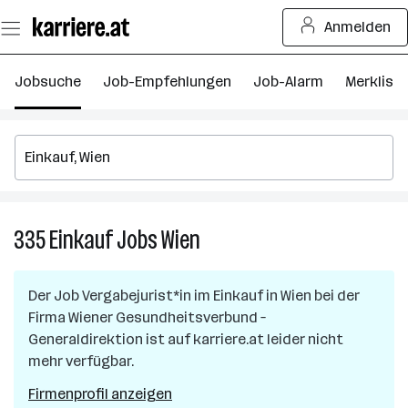
Zum
Anmelden
Seiteninhalt
springen
Jobsuche
Job-Empfehlungen
Job-Alarm
Merkliste
335
Einkauf
Jobs
Wien
335
Einkauf
Jobs
Der Job
Vergabejurist*in im Einkauf
in
Wien
bei der
in
Firma
Wiener Gesundheitsverbund –
Wien
Generaldirektion
ist auf karriere.at leider nicht
mehr verfügbar.
Firmenprofil anzeigen