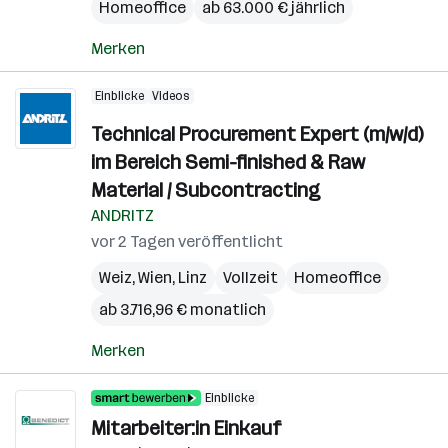
Homeoffice
ab 63.000 € jährlich
Merken
Einblicke
Videos
Technical Procurement Expert (m/w/d)
im Bereich Semi-finished & Raw
Material / Subcontracting
ANDRITZ
vor 2 Tagen veröffentlicht
Weiz
,
Wien
,
Linz
Vollzeit
Homeoffice
ab 3.716,96 € monatlich
Merken
Einblicke
Mitarbeiter:in Einkauf