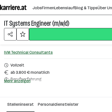
Zum
Jobs
Firmen
Lebenslauf
Blog & Tipps
Über U
Seiteninhalt
springen
IT Systems Engineer (m/w/d)
IVM Technical Consultants
Vollzeit
ab 3.800 € monatlich
Berufserfahrung
Mehr anzeigen
Bezirk Gmunden
Über das Unternehmen
Stelleninserat
Personaldienstleister
Wien Vösendorf