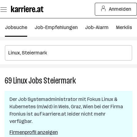
Zum
Anmelden
Seiteninhalt
springen
Jobsuche
Job-Empfehlungen
Job-Alarm
Merkliste
69
Linux
Jobs
Steiermark
69
Linux
Jobs
Der Job
Systemadministrator mit Fokus Linux &
in
Kubernetes (m/w/d)
in
Wels, Graz, Wien
bei der Firma
Steiermark
Fronius
ist auf karriere.at leider nicht mehr
verfügbar.
Firmenprofil anzeigen