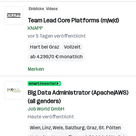
Einblicke
Videos
Team Lead Core Platforms (m/w/d)
KNAPP
vor 5 Tagen veröffentlicht
Hart bei Graz
Vollzeit
ab 4.299,70 € monatlich
Merken
Big Data Administrator (Apache/AWS)
(all genders)
Job World GmbH
Heute veröffentlicht
Wien
,
Linz
,
Wels
,
Salzburg
,
Graz
,
St. Pölten