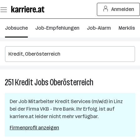
Zum
Anmelden
Seiteninhalt
springen
Jobsuche
Job-Empfehlungen
Job-Alarm
Merkliste
251
Kredit
Jobs
Oberösterreich
251
Kredit
Jobs
Der Job
Mitarbeiter Kredit Services (m/w/d)
in
Linz
in
bei der Firma
VKB - Ihre Bank. Ihr Erfolg.
ist auf
Oberösterreich
karriere.at leider nicht mehr verfügbar.
Firmenprofil anzeigen