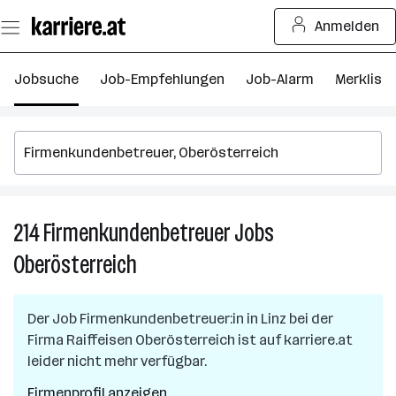
Zum
Anmelden
Seiteninhalt
springen
Jobsuche
Job-Empfehlungen
Job-Alarm
Merkliste
214
Firmenkundenbetreuer
Jobs
21
F
Oberösterreich
J
in
O
Der Job
Firmenkundenbetreuer:in
in
Linz
bei der
Firma
Raiffeisen Oberösterreich
ist auf karriere.at
leider nicht mehr verfügbar.
Firmenprofil anzeigen