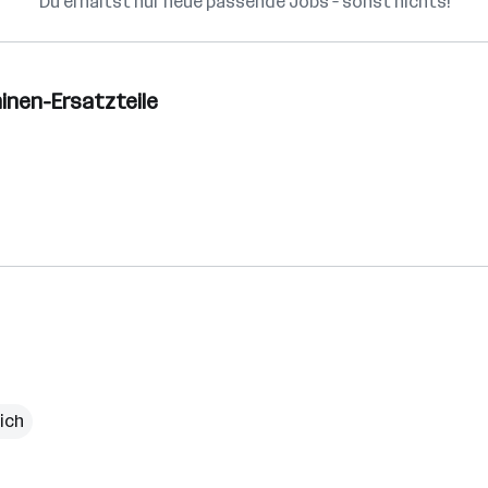
Du erhältst nur neue passende Jobs – sonst nichts!
inen-Ersatzteile
ich