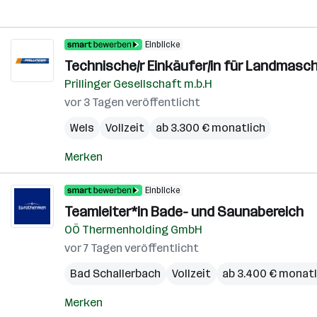
Einblicke
Technische/r Einkäufer/in für Landmasch
Prillinger Gesellschaft m.b.H
vor 3 Tagen veröffentlicht
Wels
Vollzeit
ab 3.300 € monatlich
Merken
Einblicke
Teamleiter*in Bade- und Saunabereich
OÖ Thermenholding GmbH
vor 7 Tagen veröffentlicht
Bad Schallerbach
Vollzeit
ab 3.400 € monatl
Merken