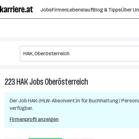
Zum
Jobs
Firmen
Lebenslauf
Blog & Tipps
Über U
Seiteninhalt
springen
223
HAK
Jobs
Oberösterreich
223
HAK
Jobs
Der Job
HAK-/HLW-Absolvent:in für Buchhaltung / Perso
in
verfügbar.
Oberösterreich
Firmenprofil anzeigen