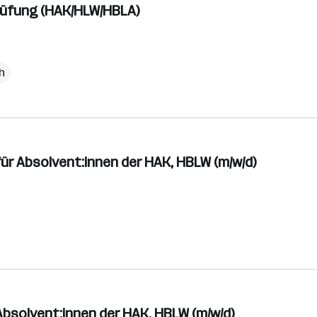
prüfung (HAK/HLW/HBLA)
ch
 für Absolvent:innen der HAK, HBLW (m/w/d)
 Absolvent:innen der HAK, HBLW (m/w/d)