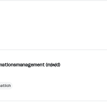
lamationsmanagement (m/w/d)
natlich