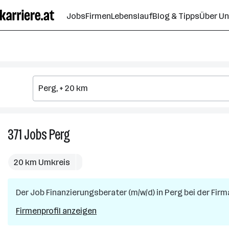
Zum
Jobs
Firmen
Lebenslauf
Blog & Tipps
Über U
Seiteninhalt
springen
371
Jobs
Perg
371
Jobs
in
20 km Umkreis
Perg
Der Job
Finanzierungsberater (m/w/d)
in
Perg
bei der Fir
Firmenprofil anzeigen