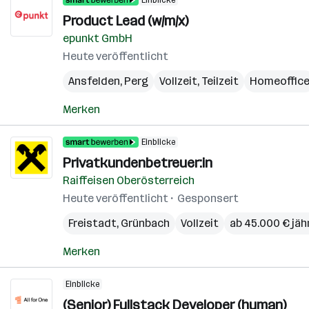
Einblicke
Product Lead (w/m/x)
epunkt GmbH
Heute veröffentlicht
Ansfelden
,
Perg
Vollzeit, Teilzeit
Homeoffic
Merken
Einblicke
Privatkundenbetreuer:in
Raiffeisen Oberösterreich
Heute veröffentlicht
Gesponsert
Freistadt
,
Grünbach
Vollzeit
ab 45.000 € jäh
Merken
Einblicke
(Senior) Fullstack Developer (human)