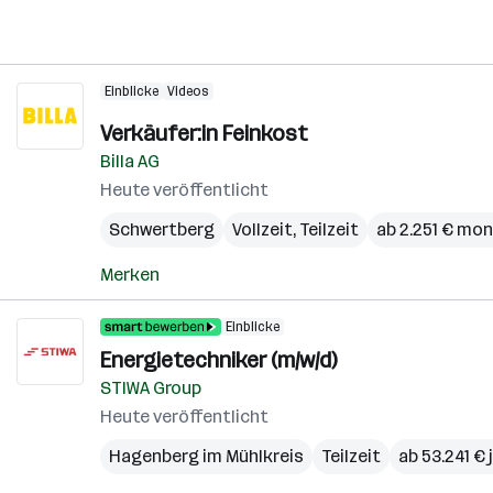
Einblicke
Videos
Verkäufer:in Feinkost
Billa AG
Heute veröffentlicht
Schwertberg
Vollzeit, Teilzeit
ab 2.251 € mon
Merken
Einblicke
Energietechniker (m/w/d)
STIWA Group
Heute veröffentlicht
Hagenberg im Mühlkreis
Teilzeit
ab 53.241 € 