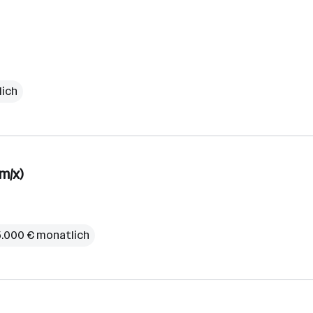
lich
m/x)
 5.000 € monatlich