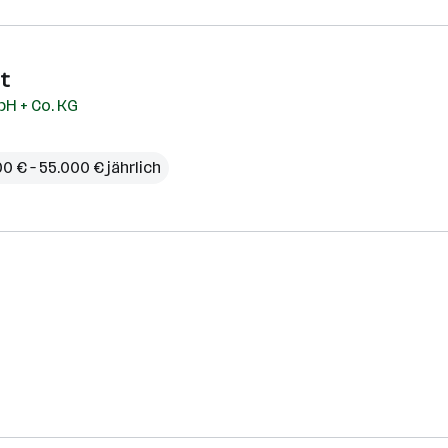
st
H + Co. KG
0 € – 55.000 € jährlich