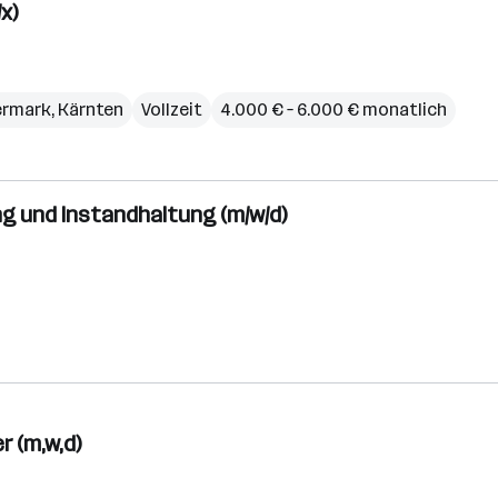
x)
ermark
,
Kärnten
Vollzeit
4.000 € – 6.000 € monatlich
ng und Instandhaltung (m/w/d)
 (m,w,d)