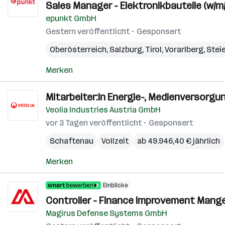
Sales Manager - Elektronikbauteile (w/m/
epunkt GmbH
Gestern veröffentlicht
Gesponsert
Oberösterreich
,
Salzburg
,
Tirol
,
Vorarlberg
,
Stei
Merken
Mitarbeiter:in Energie-, Medienversorgu
Veolia Industries Austria GmbH
vor 3 Tagen veröffentlicht
Gesponsert
Schaftenau
Vollzeit
ab 49.946,40 € jährlich
Merken
Einblicke
Controller - Finance Improvement Manger
Magirus Defense Systems GmbH