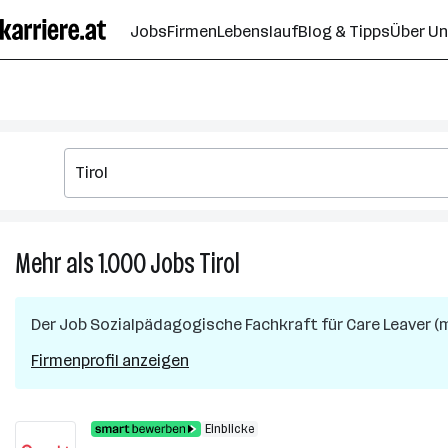
Zum
Jobs
Firmen
Lebenslauf
Blog & Tipps
Über U
Seiteninhalt
springen
Mehr als 1.000
Jobs
Tirol
Mehr
als
1.000
Der Job
Sozialpädagogische Fachkraft für Care Leaver (m.
Jobs
in
Firmenprofil anzeigen
Tirol
Einblicke