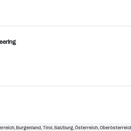
neering
erreich
,
Burgenland
,
Tirol
,
Salzburg
,
Österreich
,
Oberösterreic