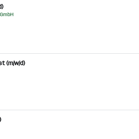
d)
g GmbH
t (m/w/d)
)