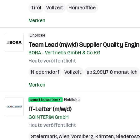
Tirol
Vollzeit
Homeoffice
Merken
Einblicke
Team Lead (m/w/d) Supplier Quality Engi
BORA - Vertriebs GmbH & Co KG
Heute veröffentlicht
Niederndorf
Vollzeit
ab 2.991,17 € monatlich
Merken
Einblicke
IT-Leiter (m/w/d)
GOiNTERIM GmbH
Heute veröffentlicht
Steiermark
,
Wien
,
Voralberg
,
Kärnten
,
Niederöst