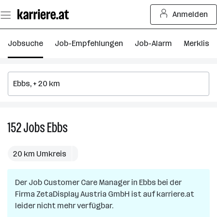
Zum
Anmelden
Seiteninhalt
springen
Jobsuche
Job-Empfehlungen
Job-Alarm
Merkliste
152
Jobs
Ebbs
152
Jobs
in
20 km Umkreis
Ebbs
Der Job
Customer Care Manager
in
Ebbs
bei der
Firma
ZetaDisplay Austria GmbH
ist auf karriere.at
leider nicht mehr verfügbar.