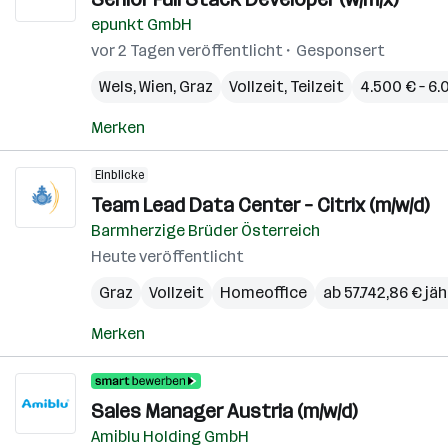
epunkt GmbH
vor 2 Tagen veröffentlicht
Gesponsert
Wels
,
Wien
,
Graz
Vollzeit, Teilzeit
4.500 € – 6
Merken
Einblicke
Team Lead Data Center – Citrix (m/w/d)
Barmherzige Brüder Österreich
Heute veröffentlicht
Graz
Vollzeit
Homeoffice
ab 57.742,86 € jäh
Merken
Sales Manager Austria (m/w/d)
Amiblu Holding GmbH