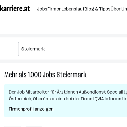
Zum
Jobs
Firmen
Lebenslauf
Blog & Tipps
Über U
Seiteninhalt
springen
Mehr als 1.000
Jobs
Steiermark
Mehr
als
1.000
Der Job
Mitarbeiter für Ärzt:innen Außendienst Speciality
Jobs
Österreich, Oberösterreich
bei der Firma
IQVIA Informat
in
Steiermark
Firmenprofil anzeigen