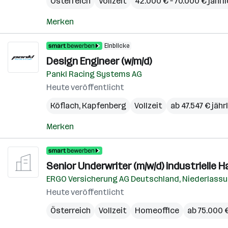
Österreich
Vollzeit
42.000 € – 70.000 € jährl
Merken
Einblicke
Design Engineer (w/m/d)
Pankl Racing Systems AG
Heute veröffentlicht
Köflach
,
Kapfenberg
Vollzeit
ab 47.547 € jähr
Merken
Senior Underwriter (m/w/d) industrielle 
ERGO Versicherung AG Deutschland, Niederlassu
Heute veröffentlicht
Österreich
Vollzeit
Homeoffice
ab 75.000 €