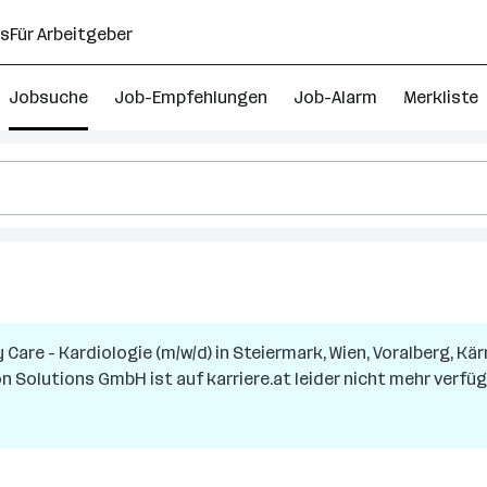
ns
Für Arbeitgeber
Jobsuche
Job-Empfehlungen
Job-Alarm
Merkliste
 Care - Kardiologie (m/w/d)
in
Steiermark, Wien, Voralberg, Kär
ion Solutions GmbH
ist auf karriere.at leider nicht mehr verfüg