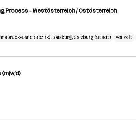
g Process - Westösterreich / Ostösterreich
Innsbruck-Land (Bezirk)
,
Salzburg
,
Salzburg (Stadt)
Vollzeit
 (m/w/d)