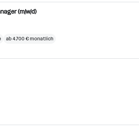
nager (m/w/d)
e
ab 4.700 € monatlich