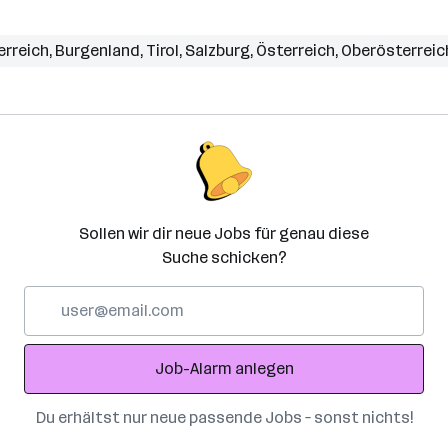
erreich
,
Burgenland
,
Tirol
,
Salzburg
,
Österreich
,
Oberösterreic
Sollen wir dir neue Jobs für genau diese
Suche schicken?
E-
Mail-
Adresse
Job-Alarm anlegen
Du erhältst nur neue passende Jobs – sonst nichts!