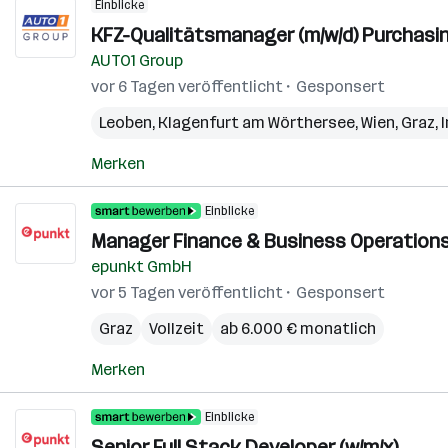
Einblicke
KFZ-Qualitätsmanager (m/w/d) Purchasin
AUTO1 Group
vor 6 Tagen veröffentlicht
Gesponsert
Leoben
,
Klagenfurt am Wörthersee
,
Wien
,
Graz
,
Merken
Einblicke
Manager Finance & Business Operations
epunkt GmbH
vor 5 Tagen veröffentlicht
Gesponsert
Graz
Vollzeit
ab 6.000 € monatlich
Merken
Einblicke
Senior Full Stack Developer (w/m/x)