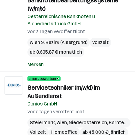
Banknotenbearbeitungssysteme
(w/m/x)
Oesterreichische Banknoten u
Sicherheitsdruck GmbH
vor 2 Tagen veröffentlicht
Wien 9. Bezirk (Alsergrund)
Vollzeit
ab 3.635,87 € monatlich
Merken
Servicetechniker (m/w/d) im
Außendienst
Denios GmbH
vor 7 Tagen veröffentlicht
Steiermark
,
Wien
,
Niederösterreich
,
Kärnten
,
Bu
Vollzeit
Homeoffice
ab 45.000 € jährlich