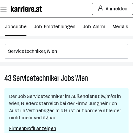
Zum
Anmelden
Seiteninhalt
springen
Jobsuche
Job-Empfehlungen
Job-Alarm
Merkliste
43
Servicetechniker
Jobs
Wien
43
Servicetechniker
Jobs
Der Job
Servicetechniker im Außendienst (w/m/d)
in
in
Wien, Niederösterreich
bei der Firma
Jungheinrich
Wien
Austria Vertriebsges.m.b.H.
ist auf karriere.at leider
nicht mehr verfügbar.
Firmenprofil anzeigen