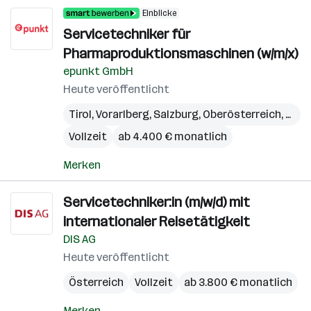
Einblicke
Servicetechniker für
Pharmaproduktionsmaschinen (w/m/x)
epunkt GmbH
Heute veröffentlicht
Tirol
,
Vorarlberg
,
Salzburg
,
Oberösterreich
,
Kärn
Vollzeit
ab 4.400 € monatlich
Merken
Servicetechniker:in (m/w/d) mit
internationaler Reisetätigkeit
DIS AG
Heute veröffentlicht
Österreich
Vollzeit
ab 3.800 € monatlich
Merken