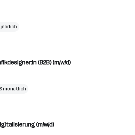
jährlich
ikdesigner:in (B2B) (m/w/d)
0 € monatlich
gitalisierung (m/w/d)