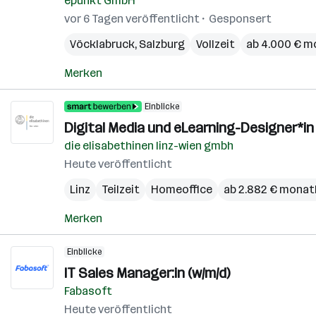
epunkt GmbH
vor 6 Tagen veröffentlicht
Gesponsert
Vöcklabruck
,
Salzburg
Vollzeit
ab 4.000 € m
Merken
Einblicke
Digital Media und eLearning-Designer*in
die elisabethinen linz-wien gmbh
Heute veröffentlicht
Linz
Teilzeit
Homeoffice
ab 2.882 € monat
Merken
Einblicke
IT Sales Manager:in (w/m/d)
Fabasoft
Heute veröffentlicht