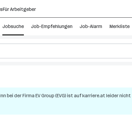
ns
Für Arbeitgeber
Jobsuche
Job-Empfehlungen
Job-Alarm
Merkliste
Inn
bei der Firma
EV Group (EVG)
ist auf karriere.at leider nich
h