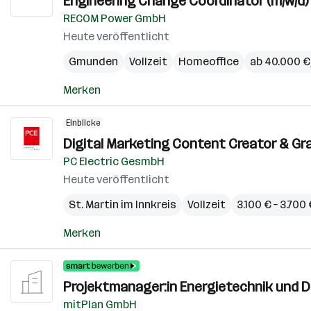
Engineering Change Coordinator (m/w/d)
RECOM Power GmbH
Heute veröffentlicht
Gmunden
Vollzeit
Homeoffice
ab 40.000 € 
Merken
Einblicke
Digital Marketing Content Creator & Graf
PC Electric GesmbH
Heute veröffentlicht
St. Martin im Innkreis
Vollzeit
3.100 € – 3.70
Merken
Projektmanager:in Energietechnik und Di
mitPlan GmbH