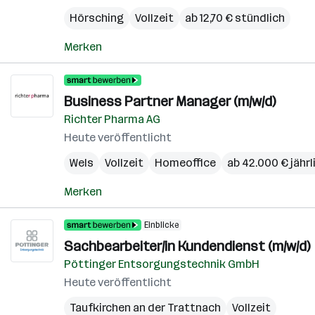
Hörsching
Vollzeit
ab 12,70 € stündlich
Merken
Business Partner Manager (m/w/d)
Richter Pharma AG
Heute veröffentlicht
Wels
Vollzeit
Homeoffice
ab 42.000 € jährl
Merken
Einblicke
Sachbearbeiter/in Kundendienst (m/w/d)
Pöttinger Entsorgungstechnik GmbH
Heute veröffentlicht
Taufkirchen an der Trattnach
Vollzeit