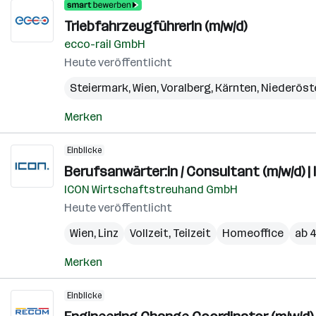
TriebfahrzeugführerIn (m/w/d)
ecco-rail GmbH
Heute veröffentlicht
Steiermark
,
Wien
,
Voralberg
,
Kärnten
,
Niederöst
Merken
Einblicke
Berufsanwärter:in / Consultant (m/w/d) | 
ICON Wirtschaftstreuhand GmbH
Heute veröffentlicht
Wien
,
Linz
Vollzeit, Teilzeit
Homeoffice
ab 4
Merken
Einblicke