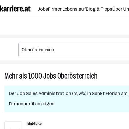
Zum
Jobs
Firmen
Lebenslauf
Blog & Tipps
Über U
Seiteninhalt
springen
Mehr als 1.000
Jobs
Oberösterreich
Mehr
als
1.000
Der Job
Sales Administration (m/w/x)
in
Sankt Florian am 
Jobs
in
Firmenprofil anzeigen
Oberösterreic
Einblicke