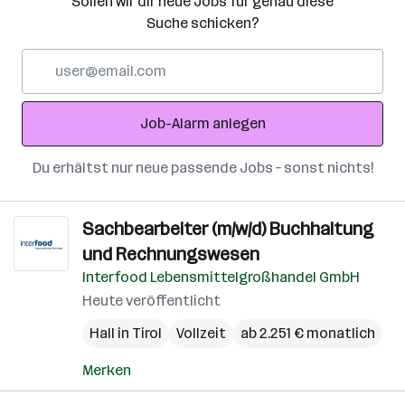
Sollen wir dir neue Jobs für genau diese
Suche schicken?
E-
Mail-
Adresse
Job-Alarm anlegen
Du erhältst nur neue passende Jobs – sonst nichts!
Sachbearbeiter (m/w/d) Buchhaltung
und Rechnungswesen
Interfood Lebensmittelgroßhandel GmbH
Heute veröffentlicht
Hall in Tirol
Vollzeit
ab 2.251 € monatlich
Merken