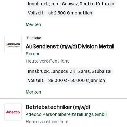
Innsbruck
,
Imst
,
Schwaz
,
Reutte
,
Kufstein
Vollzeit
ab 2.500 € monatlich
Merken
Einblicke
Außendienst (m/w/d) Division Metall
Berner
Heute veröffentlicht
Innsbruck
,
Landeck
,
Zirl
,
Zams
,
Stubaital
Vollzeit
38.000 € – 50.000 € jährlich
Merken
Betriebstechniker (m/w/d)
Adecco Personalbereitstellungs GmbH
Heute veröffentlicht