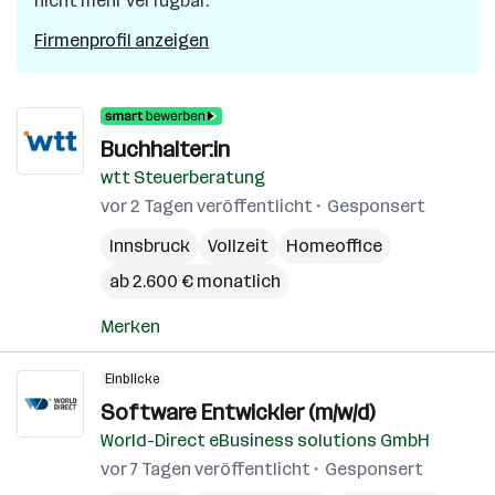
nicht mehr verfügbar.
Firmenprofil anzeigen
Buchhalter:in
wtt Steuerberatung
vor 2 Tagen veröffentlicht
Gesponsert
Innsbruck
Vollzeit
Homeoffice
ab 2.600 € monatlich
Merken
Einblicke
Software Entwickler (m/w/d)
World-Direct eBusiness solutions GmbH
vor 7 Tagen veröffentlicht
Gesponsert