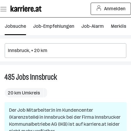
Zum
Anmelden
Seiteninhalt
springen
Jobsuche
Job-Empfehlungen
Job-Alarm
Merkliste
485
Jobs
Innsbruck
485
Jobs
in
20 km Umkreis
Innsbruck
Der Job
Mitarbeiter:in im Kundencenter
(Karenzstelle)
in
Innsbruck
bei der Firma
Innsbrucker
Kommunalbetriebe AG (IKB)
ist auf karriere.at leider